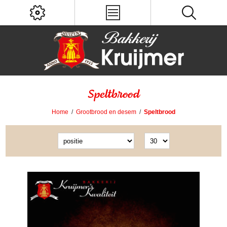
Speltbrood
Home
/
Grootbrood en desem
/
Speltbrood