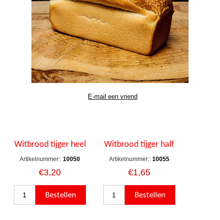
Witbrood tijger heel
Witbrood tijger half
Artikelnummer::
10050
Artikelnummer::
10055
€3,20
€1,65