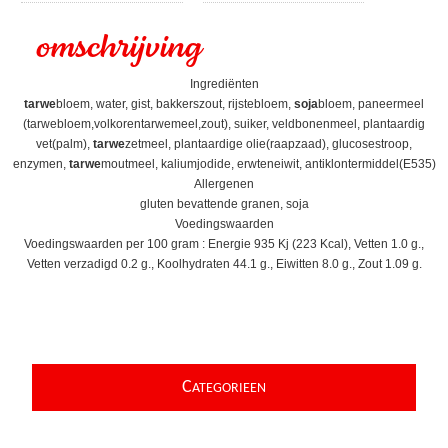
omschrijving
Ingrediënten
tarwe
bloem, water, gist, bakkerszout, rijstebloem,
soja
bloem, paneermeel
(tarwebloem,volkorentarwemeel,zout), suiker, veldbonenmeel, plantaardig
vet(palm),
tarwe
zetmeel, plantaardige olie(raapzaad), glucosestroop,
enzymen,
tarwe
moutmeel, kaliumjodide, erwteneiwit, antiklontermiddel(E535)
Allergenen
gluten bevattende granen, soja
Voedingswaarden
Voedingswaarden per 100 gram : Energie 935 Kj (223 Kcal), Vetten 1.0 g.,
Vetten verzadigd 0.2 g., Koolhydraten 44.1 g., Eiwitten 8.0 g., Zout 1.09 g.
C
ATEGORIEEN