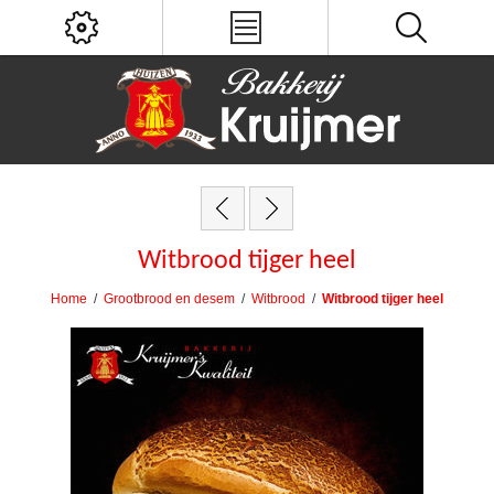
Witbrood tijger heel
Home
/
Grootbrood en desem
/
Witbrood
/
Witbrood tijger heel