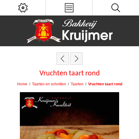
Vruchten taart rond
Home
/
Taarten en schnitten
/
Taarten
/
Vruchten taart rond