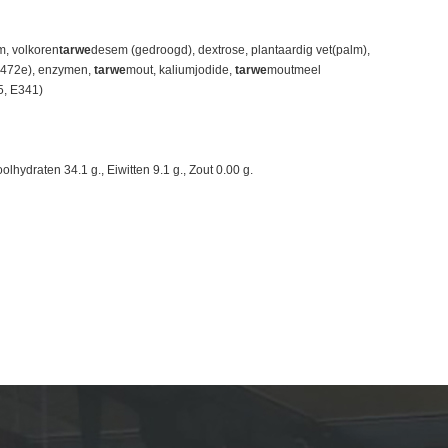
m, volkoren
tarwe
desem (gedroogd), dextrose, plantaardig vet(palm),
E472e), enzymen,
tarwe
mout, kaliumjodide,
tarwe
moutmeel
5, E341)
lhydraten 34.1 g., Eiwitten 9.1 g., Zout 0.00 g.