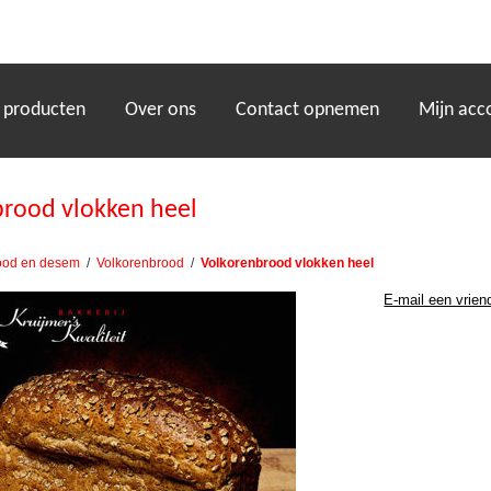
)
 producten
Over ons
Contact opnemen
Mijn acc
rood vlokken heel
ood en desem
/
Volkorenbrood
/
Volkorenbrood vlokken heel