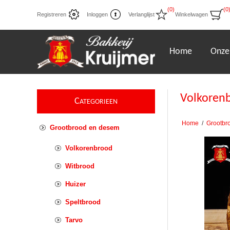
(0)
(0
Registreren
Inloggen
Verlanglijst
Winkelwagen
Home
Onze
Volkorenb
C
ATEGORIEEN
Home
/
Grootbr
Grootbrood en desem
Volkorenbrood
Witbrood
Huizer
Speltbrood
Tarvo