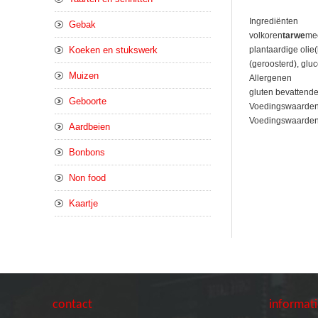
Ingrediënten
Gebak
volkoren
tarwe
mee
Koeken en stukswerk
plantaardige olie
(geroosterd), glu
Muizen
Allergenen
gluten bevattende
Geboorte
Voedingswaarde
Voedingswaarden pe
Aardbeien
Bonbons
Non food
Kaartje
contact
informat