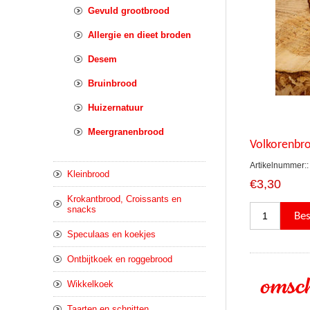
Gevuld grootbrood
Allergie en dieet broden
Desem
Bruinbrood
Huizernatuur
Meergranenbrood
Volkorenbro
Artikelnummer::
Kleinbrood
€3,30
Krokantbrood, Croissants en
snacks
Speculaas en koekjes
Ontbijtkoek en roggebrood
omsch
Wikkelkoek
Taarten en schnitten