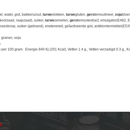
l, water, gist, bakkerszout,
tarwe
vlokken,
tarwe
gluten,
gerst
emoutmeel,
soja
bloe
(koolzaad, raapzaad), suiker,
tarwe
zemelen,
gerst
emoutextract, emulgator(E482, 
cosestroop, suiker (gebrand), erwteneiwit, geîactiveerde gist, antiklontermiddel(E53
 granen, soja
n
r 100 gram : Energie 840 Kj (201 Kcal), Vetten 1.4 g., Vetten verzadigd 0.3 g., Koo
ie