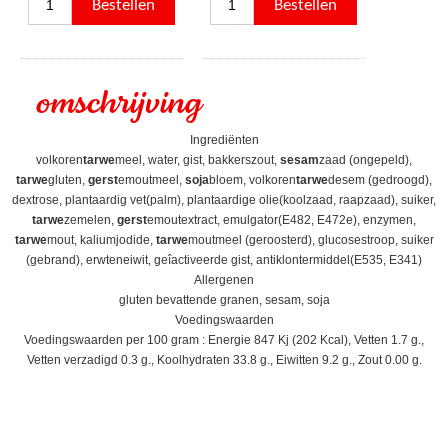
omschrijving
Ingrediënten
volkoren
tarwe
meel, water, gist, bakkerszout,
sesam
zaad (ongepeld),
tarwe
gluten,
gerst
emoutmeel,
soja
bloem, volkoren
tarwe
desem (gedroogd),
dextrose, plantaardig vet(palm), plantaardige olie(koolzaad, raapzaad), suiker,
tarwe
zemelen,
gerst
emoutextract, emulgator(E482, E472e), enzymen,
tarwe
mout, kaliumjodide,
tarwe
moutmeel (geroosterd), glucosestroop, suiker
(gebrand), erwteneiwit, geîactiveerde gist, antiklontermiddel(E535, E341)
Allergenen
gluten bevattende granen, sesam, soja
Voedingswaarden
Voedingswaarden per 100 gram : Energie 847 Kj (202 Kcal), Vetten 1.7 g.,
Vetten verzadigd 0.3 g., Koolhydraten 33.8 g., Eiwitten 9.2 g., Zout 0.00 g.