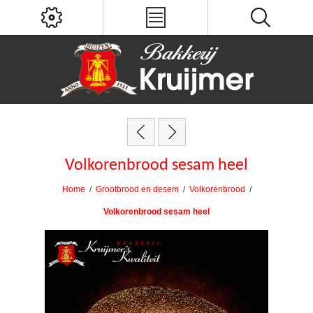
Volkorenbrood sesam heel
Home
/
Grootbrood en desem
/
Volkorenbrood
/
Volkorenbrood sesam heel