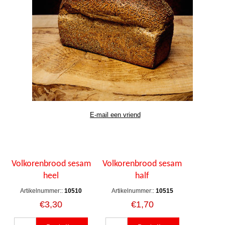
Volkorenbrood sesam
Volkorenbrood sesam
heel
half
Artikelnummer::
10510
Artikelnummer::
10515
€3,30
€1,70