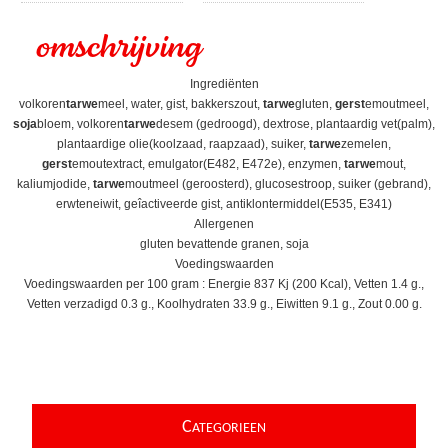
omschrijving
Ingrediënten
volkoren
tarwe
meel, water, gist, bakkerszout,
tarwe
gluten,
gerst
emoutmeel,
soja
bloem, volkoren
tarwe
desem (gedroogd), dextrose, plantaardig vet(palm),
plantaardige olie(koolzaad, raapzaad), suiker,
tarwe
zemelen,
gerst
emoutextract, emulgator(E482, E472e), enzymen,
tarwe
mout,
kaliumjodide,
tarwe
moutmeel (geroosterd), glucosestroop, suiker (gebrand),
erwteneiwit, geîactiveerde gist, antiklontermiddel(E535, E341)
Allergenen
gluten bevattende granen, soja
Voedingswaarden
Voedingswaarden per 100 gram : Energie 837 Kj (200 Kcal), Vetten 1.4 g.,
Vetten verzadigd 0.3 g., Koolhydraten 33.9 g., Eiwitten 9.1 g., Zout 0.00 g.
C
ATEGORIEEN