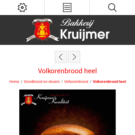
Volkorenbrood heel
Home
/
Grootbrood en desem
/
Volkorenbrood
/
Volkorenbrood heel