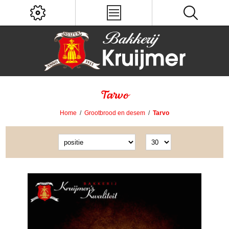
Tarvo
Home
/
Grootbrood en desem
/
Tarvo