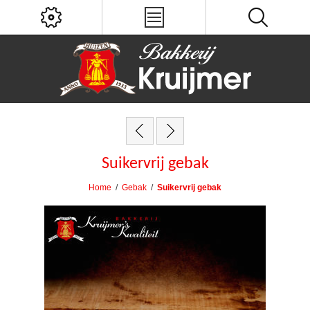
Suikervrij gebak
Home
/
Gebak
/
Suikervrij gebak