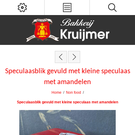
Speculaasblik gevuld met kleine speculaas
met amandelen
Home
/
Non food
/
Speculaasblik gevuld met kleine speculaas met amandelen