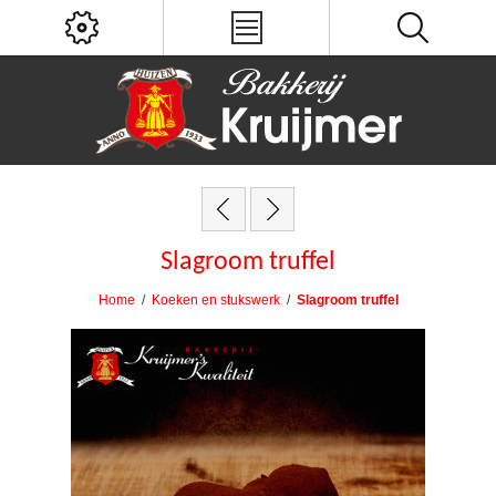
Slagroom truffel
Home
/
Koeken en stukswerk
/
Slagroom truffel