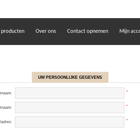
)
 producten
Over ons
Contact opnemen
Mijn acc
UW PERSOONLIJKE GEGEVENS
*
rnaam:
*
ernaam:
*
ladres: