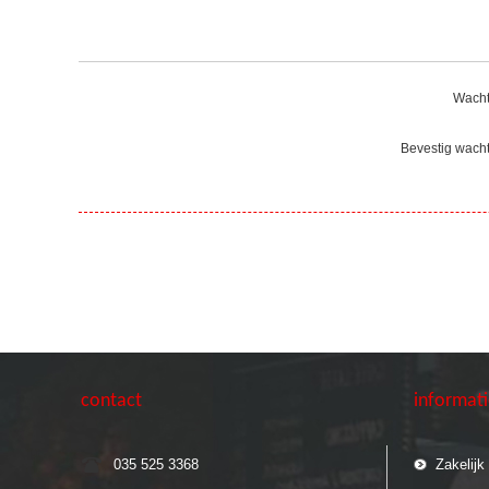
Wacht
Bevestig wach
contact
informat
035 525 3368
Zakelijk