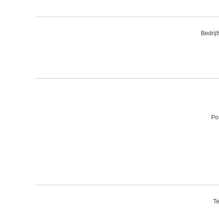
Bedrij
Po
Te