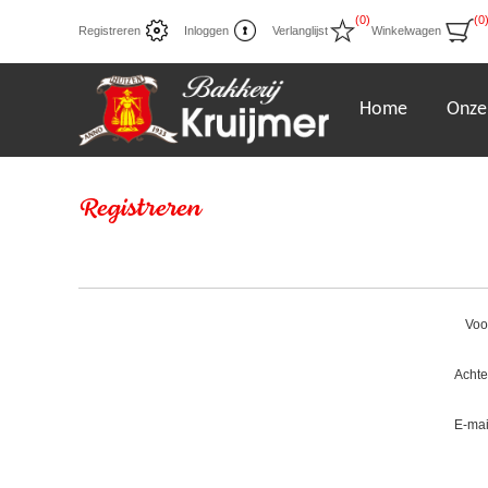
(0)
(0
Registreren
Inloggen
Verlanglijst
Winkelwagen
Home
Onze
Registreren
Voo
Acht
E-mai