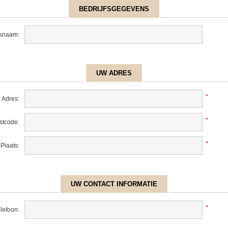
BEDRIJFSGEGEVENS
fsnaam:
UW ADRES
*
Adres:
*
stcode:
*
Plaats:
UW CONTACT INFORMATIE
*
lefoon: