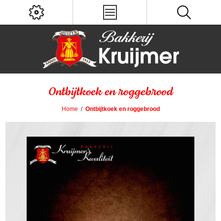
Ontbijtkoek en roggebrood
Home
/
Ontbijtkoek en roggebrood