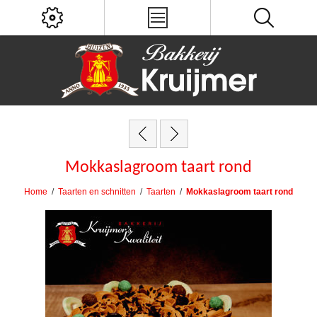
Mokkaslagroom taart rond
Home
/
Taarten en schnitten
/
Taarten
/
Mokkaslagroom taart rond