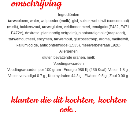
omschrijving
Ingrediënten
tarwe
bloem, water, weipoeder (
melk
), gist, suiker, wei-eiwit (concentraat)
(
melk
), bakkerszout,
tarwe
gluten, veldbonenmeel, emulgator(E482, E471,
E472e), dextrose, plantaardig vet(palm), plantaardige olie(raapzaad),
tarwe
moutmeel, enzymen,
tarwe
mout, glucosestroop, aroma,
melk
eiwit,
kaliumjodide, antiklontermiddel(E535), meelverbeteraar(E920)
Allergenen
gluten bevattende granen, melk
Voedingswaarden
Voedingswaarden per 100 gram : Energie 988 Kj (236 Kcal), Vetten 1.8 g.,
Vetten verzadigd 0.7 g., Koolhydraten 44.3 g., Eiwitten 9.5 g., Zout 0.00 g.
klanten die dit kochten, kochten
ook..