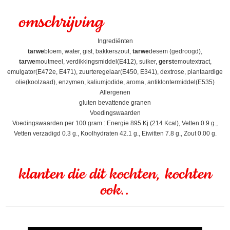
omschrijving
Ingrediënten
tarwe
bloem, water, gist, bakkerszout,
tarwe
desem (gedroogd),
tarwe
moutmeel, verdikkingsmiddel(E412), suiker,
gerst
emoutextract,
emulgator(E472e, E471), zuurteregelaar(E450, E341), dextrose, plantaardige
olie(koolzaad), enzymen, kaliumjodide, aroma, antiklontermiddel(E535)
Allergenen
gluten bevattende granen
Voedingswaarden
Voedingswaarden per 100 gram : Energie 895 Kj (214 Kcal), Vetten 0.9 g.,
Vetten verzadigd 0.3 g., Koolhydraten 42.1 g., Eiwitten 7.8 g., Zout 0.00 g.
klanten die dit kochten, kochten
ook..