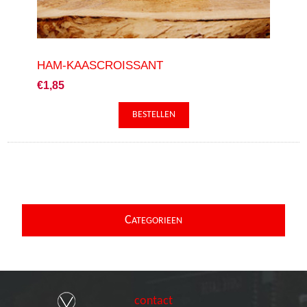
HAM-KAASCROISSANT
€1,85
C
ATEGORIEEN
contact