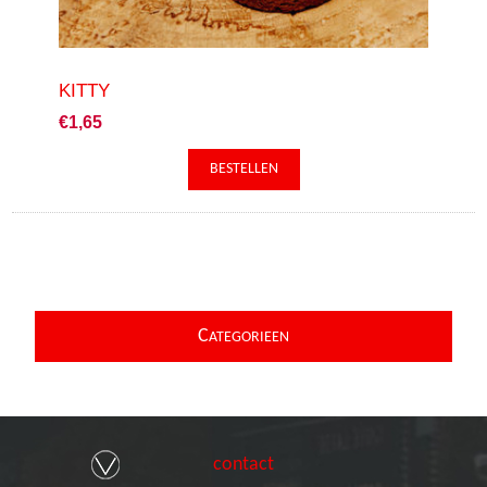
KITTY
€1,65
C
ATEGORIEEN
contact