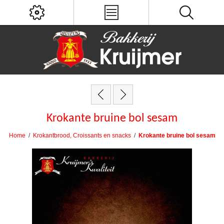
Krokante bruine bol sesam
Home
/
Krokantbrood, Croissants en snacks
/
Krokante bruine bol sesam