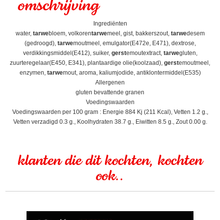
omschrijving
Ingrediënten
water,
tarwe
bloem, volkoren
tarwe
meel, gist, bakkerszout,
tarwe
desem
(gedroogd),
tarwe
moutmeel, emulgator(E472e, E471), dextrose,
verdikkingsmiddel(E412), suiker,
gerst
emoutextract,
tarwe
gluten,
zuurteregelaar(E450, E341), plantaardige olie(koolzaad),
gerst
emoutmeel,
enzymen,
tarwe
mout, aroma, kaliumjodide, antiklontermiddel(E535)
Allergenen
gluten bevattende granen
Voedingswaarden
Voedingswaarden per 100 gram : Energie 884 Kj (211 Kcal), Vetten 1.2 g.,
Vetten verzadigd 0.3 g., Koolhydraten 38.7 g., Eiwitten 8.5 g., Zout 0.00 g.
klanten die dit kochten, kochten
ook..