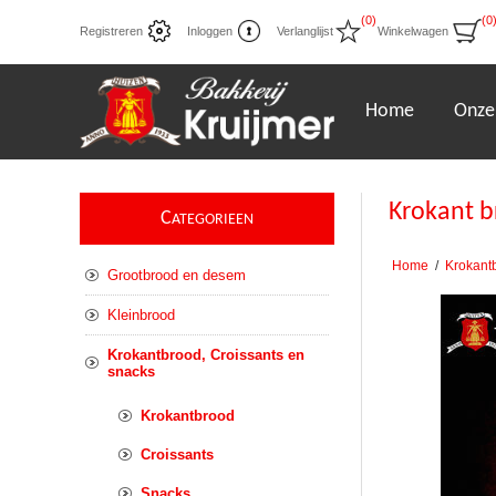
(0)
(0
Registreren
Inloggen
Verlanglijst
Winkelwagen
Home
Onze
Krokant b
C
ATEGORIEEN
Home
/
Krokant
Grootbrood en desem
Kleinbrood
Krokantbrood, Croissants en
snacks
Krokantbrood
Croissants
Snacks