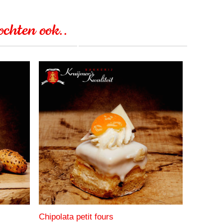
kochten ook..
Chipolata petit fours