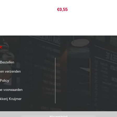
€0,55
ie
 Bestellen
 en verzenden
Policy
e voorwaarden
kerij Kruijmer