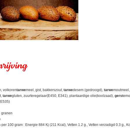
rijving
, volkoren
tarwe
meel, gist, bakkerszout,
tarwe
desem (gedroogd),
tarwe
moutmeel, 
t,
tarwe
gluten, zuurteregelaar(E450, E341), plantaardige olie(koolzaad),
gerst
emo
(E535)
e granen
n
r 100 gram : Energie 884 Kj (211 Kcal), Vetten 1.2 g., Vetten verzadigd 0.3 g., Koo