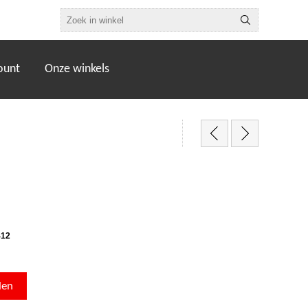
ount
Onze winkels
412