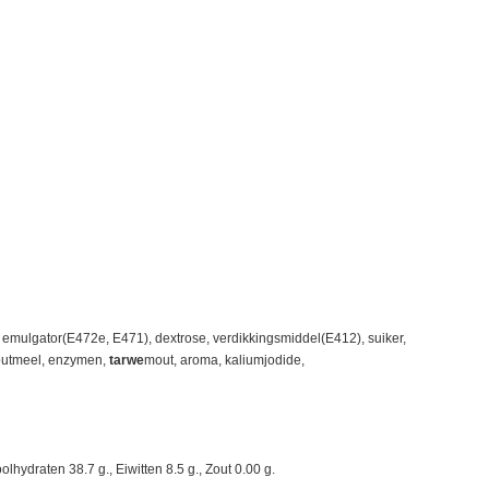
emulgator(E472e, E471), dextrose, verdikkingsmiddel(E412), suiker,
utmeel, enzymen,
tarwe
mout, aroma, kaliumjodide,
lhydraten 38.7 g., Eiwitten 8.5 g., Zout 0.00 g.