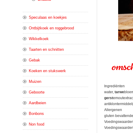
Speculaas en koekjes
Ontbijtkoek en roggebrood
Wikkelkoek
Taarten en schnitten
Gebak
omsch
Koeken en stukswerk
Muizen
Ingrediënten
Geboorte
water,
tarwe
bloem
gerst
emoutextrac
Aardbeien
antiklontermiddel
Allergenen
Bonbons
gluten bevattend
Voedingswaarde
Non food
Voedingswaarden pe