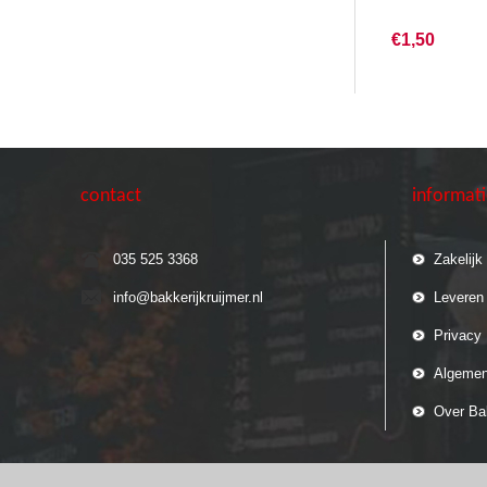
€1,50
contact
informat
035 525 3368
Zakelijk
info@bakkerijkruijmer.nl
Leveren
Privacy 
Algemen
Over Bak