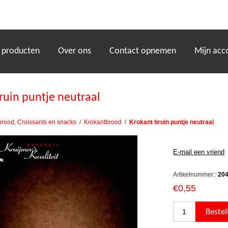
)
 producten
Over ons
Contact opnemen
Mijn acc
ruin puntje neutraal
brood, Croissants en snacks
/
Krokantbrood
/
Krokant bruin puntje neutraal
Artikelnummer::
20
€0,55