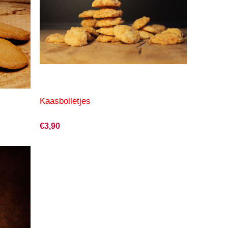
Kaasbolletjes
€3,90