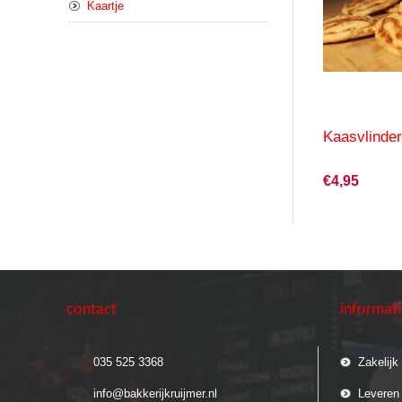
Kaartje
Kaasvlinde
€4,95
contact
informat
035 525 3368
Zakelijk
info@bakkerijkruijmer.nl
Leveren