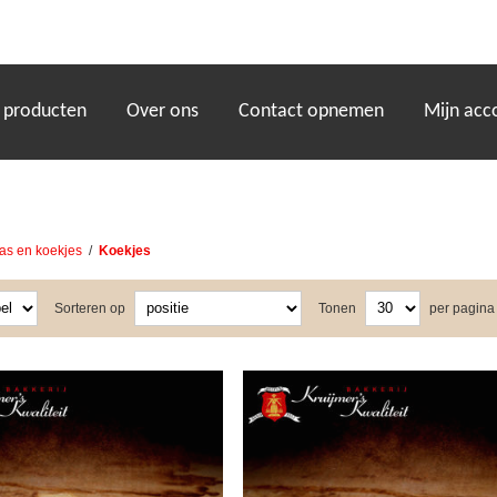
)
 producten
Over ons
Contact opnemen
Mijn acc
as en koekjes
/
Koekjes
Sorteren op
Tonen
per pagina