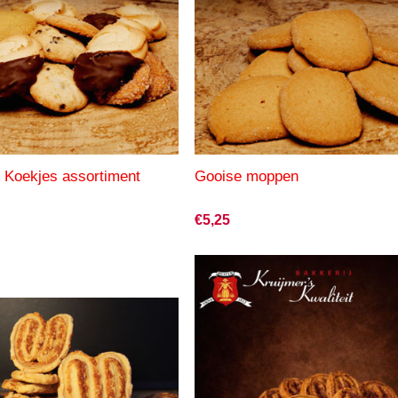
| Koekjes assortiment
Gooise moppen
€5,25