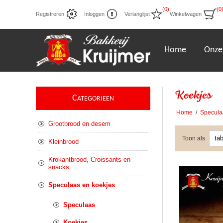
(0)
(0
Registreren
Inloggen
Verlanglijst
Winkelwagen
Home
Onze
Koekjes
C
ATEGORIEEN
Home
/
Specula
Grootbrood en desem
Toon als
Kleinbrood
Krokantbrood, Croissants en
snacks
Speculaas en koekjes
Speculaas
Koekjes