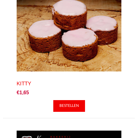
KITTY
€1,65