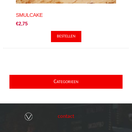
SMULCAKE
€2,75
C
ATEGORIEEN
contact