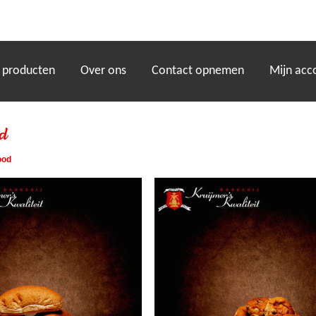
)
 producten
Over ons
Contact opnemen
Mijn acc
d
ood