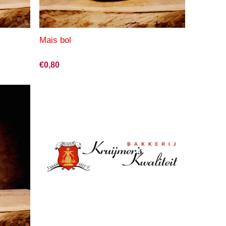
Mais bol
€0,80