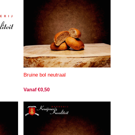
Bruine bol neutraal
Vanaf €0,50