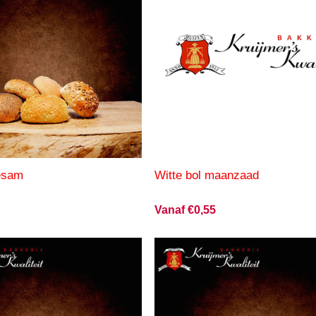
sesam
Witte bol maanzaad
Vanaf €0,55