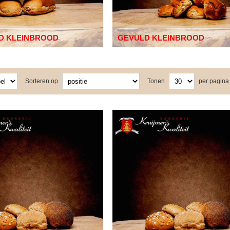
D KLEINBROOD
GEVULD KLEINBROOD
Sorteren op
Tonen
per pagina