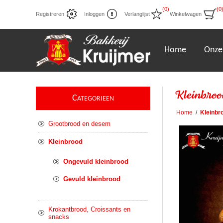
(0)
(0
Registreren
Inloggen
Verlanglijst
Winkelwagen
Home
Onze
Kleinbroo
C
ATEGORIEEN
Home
/
Kleinbr
Grootbrood en desem
Kleinbrood
Ongevuld kleinbrood
Gevuld kleinbrood
Krokantbrood, Croissants en
snacks