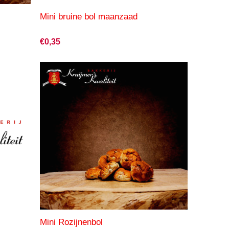
Mini bruine bol maanzaad
€0,35
Mini Rozijnenbol