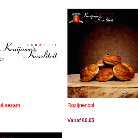
bol sesam
Rozijnenbol
Vanaf €0,65