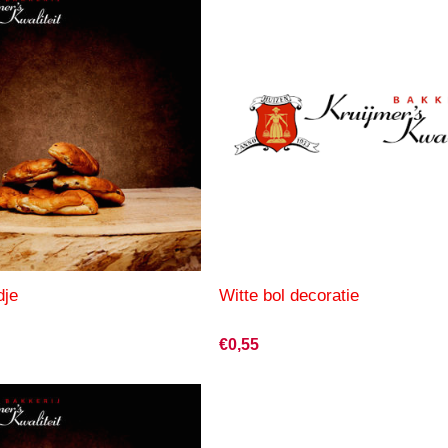
dje
Witte bol decoratie
€0,55