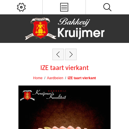
IZE taart vierkant
Home
/
Aardbeien
/
IZE taart vierkant