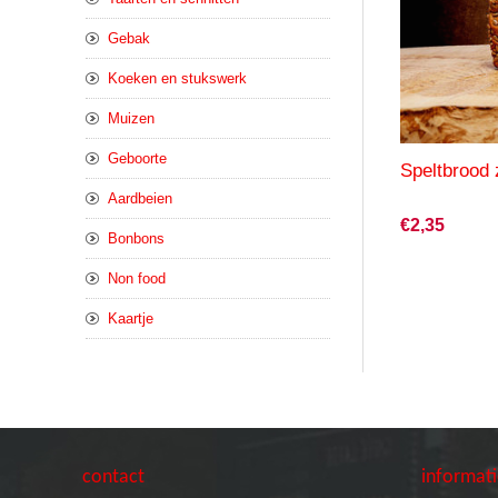
Gebak
Koeken en stukswerk
Muizen
Geboorte
Speltbrood 
Aardbeien
€2,35
Bonbons
Non food
Kaartje
contact
informat