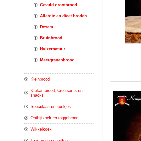
Gevuld grootbrood
Allergie en dieet broden
Desem
Bruinbrood
Huizernatuur
Meergranenbrood
Kleinbrood
Krokantbrood, Croissants en
snacks
Speculaas en koekjes
Ontbijtkoek en roggebrood
Wikkelkoek
Taarten en schnitten