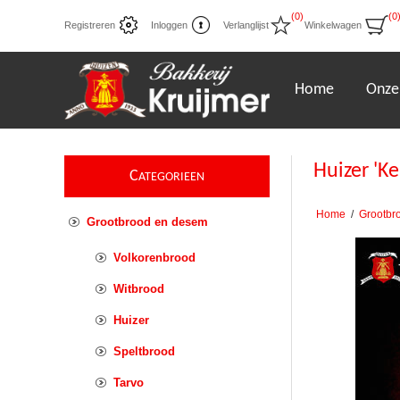
(0)
(0
Registreren
Inloggen
Verlanglijst
Winkelwagen
Home
Onze
Huizer 'Ke
C
ATEGORIEEN
Home
/
Grootbr
Grootbrood en desem
Volkorenbrood
Witbrood
Huizer
Speltbrood
Tarvo