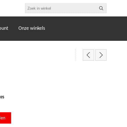
ount
Onze winkels
905