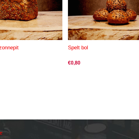
zonnepit
Spelt bol
€0,80
ie