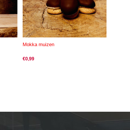
Mokka muizen
€0,99