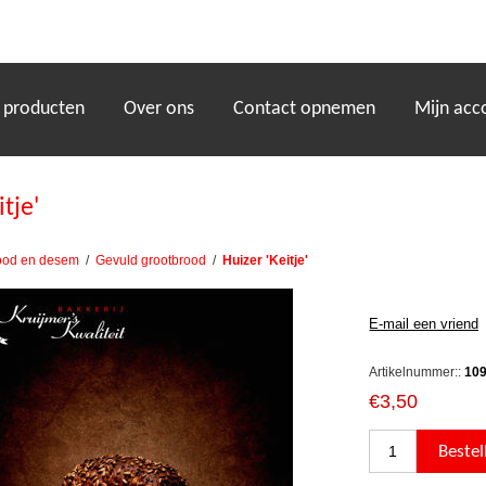
)
 producten
Over ons
Contact opnemen
Mijn acc
itje'
ood en desem
/
Gevuld grootbrood
/
Huizer 'Keitje'
Artikelnummer::
10
€3,50