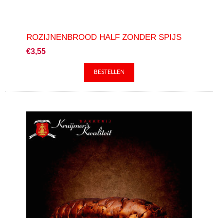
ROZIJNENBROOD HALF ZONDER SPIJS
€3,55