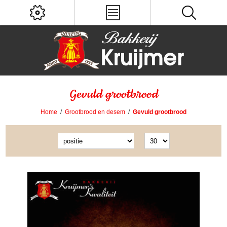
Gevuld grootbrood
Home
/
Grootbrood en desem
/
Gevuld grootbrood