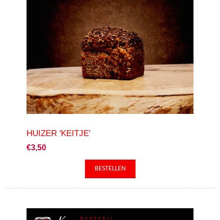
HUIZER 'KEITJE'
€3,50