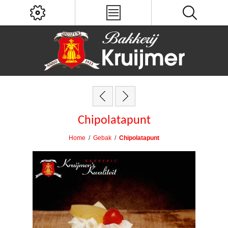
Chipolatapunt
Home
/
Gebak
/
Chipolatapunt