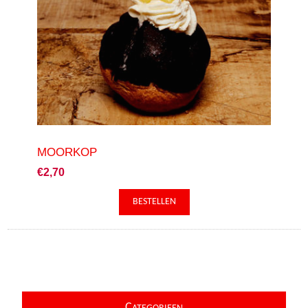
MOORKOP
€2,70
C