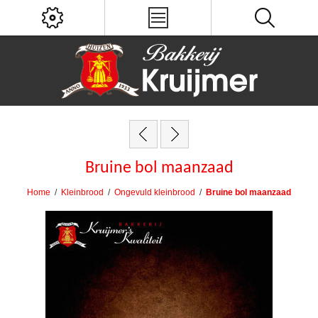
Bruine bol maanzaad
Home
/
Kleinbrood
/
Ongevuld kleinbrood
/
Bruine bol maanzaad