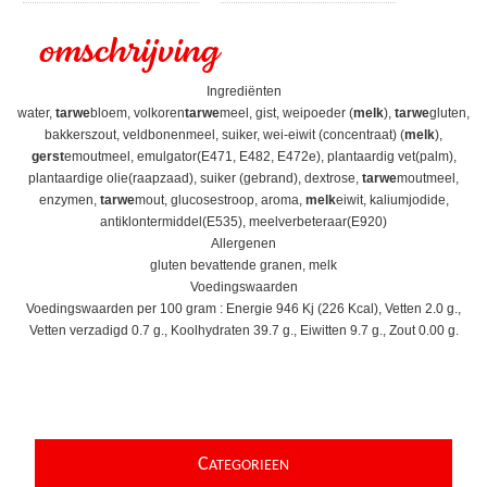
omschrijving
Ingrediënten
water,
tarwe
bloem, volkoren
tarwe
meel, gist, weipoeder (
melk
),
tarwe
gluten,
bakkerszout, veldbonenmeel, suiker, wei-eiwit (concentraat) (
melk
),
gerst
emoutmeel, emulgator(E471, E482, E472e), plantaardig vet(palm),
plantaardige olie(raapzaad), suiker (gebrand), dextrose,
tarwe
moutmeel,
enzymen,
tarwe
mout, glucosestroop, aroma,
melk
eiwit, kaliumjodide,
antiklontermiddel(E535), meelverbeteraar(E920)
Allergenen
gluten bevattende granen, melk
Voedingswaarden
Voedingswaarden per 100 gram : Energie 946 Kj (226 Kcal), Vetten 2.0 g.,
Vetten verzadigd 0.7 g., Koolhydraten 39.7 g., Eiwitten 9.7 g., Zout 0.00 g.
C
ATEGORIEEN