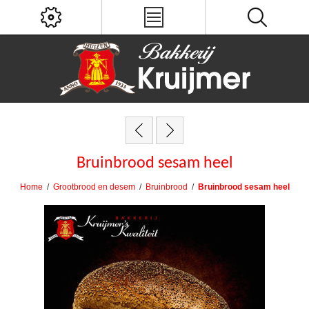
Bruinbrood sesam heel
Home
/
Grootbrood en desem
/
Bruinbrood
/
Bruinbrood sesam heel