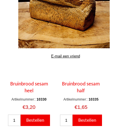
Bruinbrood sesam
Bruinbrood sesam
heel
half
Artikelnummer::
10330
Artikelnummer::
10335
€3,20
€1,65