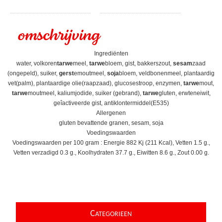
omschrijving
Ingrediënten
water, volkoren
tarwe
meel,
tarwe
bloem, gist, bakkerszout,
sesam
zaad
(ongepeld), suiker,
gerst
emoutmeel,
soja
bloem, veldbonenmeel, plantaardig
vet(palm), plantaardige olie(raapzaad), glucosestroop, enzymen,
tarwe
mout,
tarwe
moutmeel, kaliumjodide, suiker (gebrand),
tarwe
gluten, erwteneiwit,
geîactiveerde gist, antiklontermiddel(E535)
Allergenen
gluten bevattende granen, sesam, soja
Voedingswaarden
Voedingswaarden per 100 gram : Energie 882 Kj (211 Kcal), Vetten 1.5 g.,
Vetten verzadigd 0.3 g., Koolhydraten 37.7 g., Eiwitten 8.6 g., Zout 0.00 g.
C
ATEGORIEEN