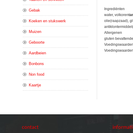
Ingrediënten
Gebak
water, volkoren
ta
Koeken en stukswerk
olie(raapzaad), 
antiklontermiddel
Muizen
Allergenen
gluten bevattende
Geboorte
Voedingswaarde
Voedingswaarden pe
Aardbeien
Bonbons
Non food
Kaartje
contact
informat