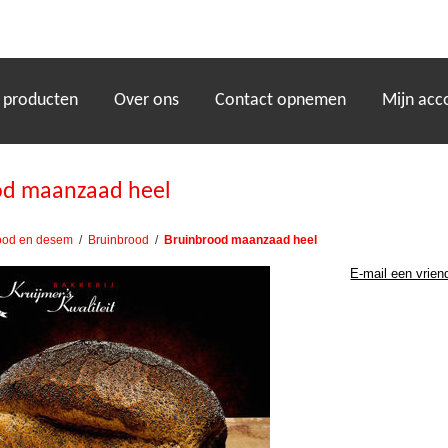
)
 producten
Over ons
Contact opnemen
Mijn acc
od maanzaad heel
ood en desem
/
Bruinbrood
/
Bruinbrood maanzaad heel