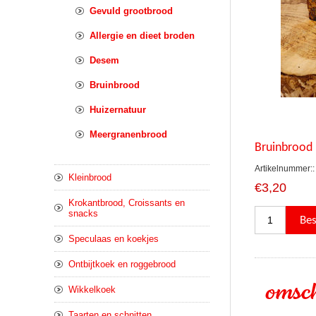
Gevuld grootbrood
Allergie en dieet broden
Desem
Bruinbrood
Huizernatuur
Meergranenbrood
Bruinbrood
Artikelnummer::
Kleinbrood
€3,20
Krokantbrood, Croissants en
snacks
Speculaas en koekjes
Ontbijtkoek en roggebrood
omsch
Wikkelkoek
Taarten en schnitten