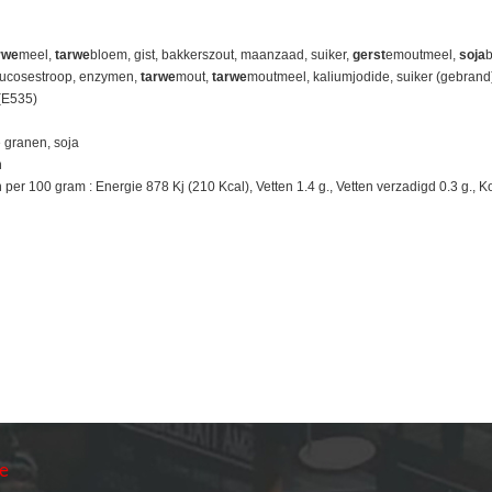
rwe
meel,
tarwe
bloem, gist, bakkerszout, maanzaad, suiker,
gerst
emoutmeel,
soja
b
glucosestroop, enzymen,
tarwe
mout,
tarwe
moutmeel, kaliumjodide, suiker (gebrand
(E535)
 granen, soja
n
r 100 gram : Energie 878 Kj (210 Kcal), Vetten 1.4 g., Vetten verzadigd 0.3 g., Koo
ie