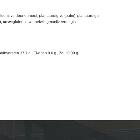
loem, veldbonenmeel, plantaardig vet(palm), plantaardige
),
tarwe
gluten, erwteneiwit, geîactiveerde gist,
lhydraten 37.7 g., Eiwitten 8.6 g., Zout 0.00 g.