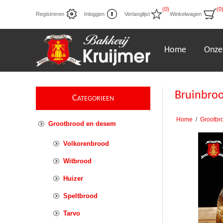
(0)
(0
Registreren
Inloggen
Verlanglijst
Winkelwagen
Home
Onze
Bruinbro
C
ATEGORIEEN
Home
/
Grootbr
Grootbrood en desem
Volkorenbrood
Witbrood
Huizer
Speltbrood
Tarvo