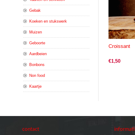
Gebak
Koeken en stukswerk
Muizen
Geboorte
Croissant
Aardbeien
€1,50
Bonbons
Non food
Kaartje
contact
informat