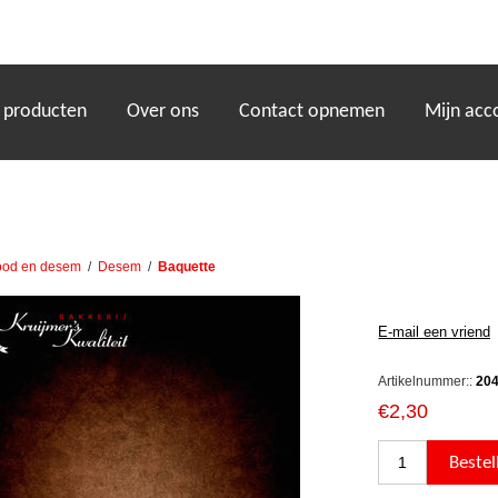
)
 producten
Over ons
Contact opnemen
Mijn acc
ood en desem
/
Desem
/
Baquette
Artikelnummer::
20
€2,30