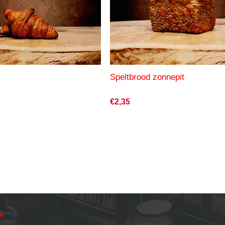
Speltbrood zonnepit
€2,35
ie