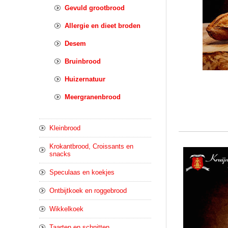
Gevuld grootbrood
Allergie en dieet broden
Desem
Bruinbrood
Huizernatuur
Meergranenbrood
Kleinbrood
Krokantbrood, Croissants en
snacks
Speculaas en koekjes
Ontbijtkoek en roggebrood
Wikkelkoek
Taarten en schnitten