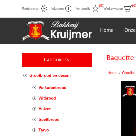
(0)
(0
Registreren
Inloggen
Verlanglijst
Winkelwagen
Home
Onze
Baquette
C
ATEGORIEEN
Home
/
Grootbr
Grootbrood en desem
Volkorenbrood
Witbrood
Huizer
Speltbrood
Tarvo