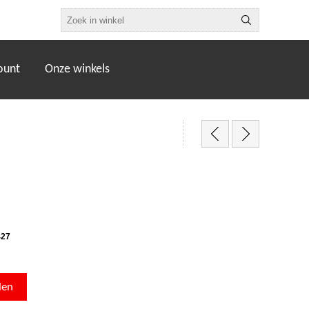
ount
Onze winkels
427