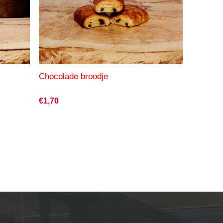
Chocolade broodje
€1,70