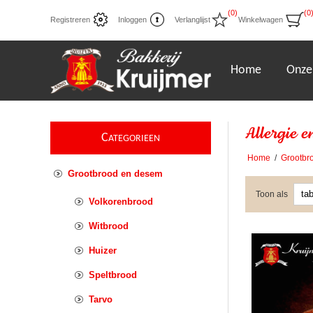
(0)
(0
Registreren
Inloggen
Verlanglijst
Winkelwagen
Home
Onze
Allergie e
C
ATEGORIEEN
Home
/
Grootbr
Grootbrood en desem
Toon als
Volkorenbrood
Witbrood
Huizer
Speltbrood
Tarvo