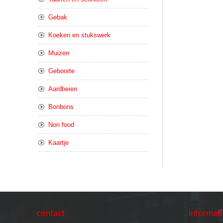
Gebak
Koeken en stukswerk
Muizen
Geboorte
Aardbeien
Bonbons
Non food
Kaartje
contact
informat