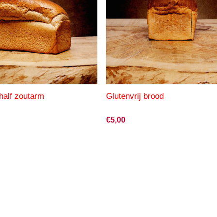
half zoutarm
Glutenvrij brood
€5,00