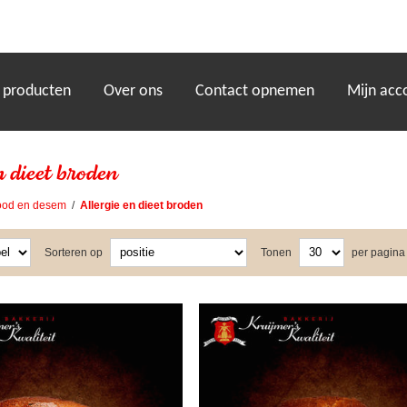
)
 producten
Over ons
Contact opnemen
Mijn acc
n dieet broden
ood en desem
/
Allergie en dieet broden
Sorteren op
Tonen
per pagina