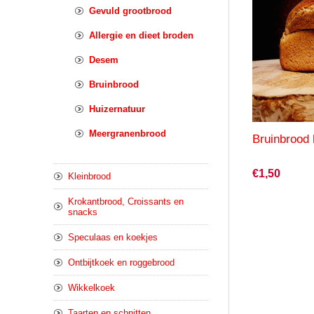
Gevuld grootbrood
Allergie en dieet broden
Desem
Bruinbrood
Huizernatuur
Meergranenbrood
Bruinbrood 
€1,50
Kleinbrood
Krokantbrood, Croissants en
snacks
Speculaas en koekjes
Ontbijtkoek en roggebrood
Wikkelkoek
Taarten en schnitten