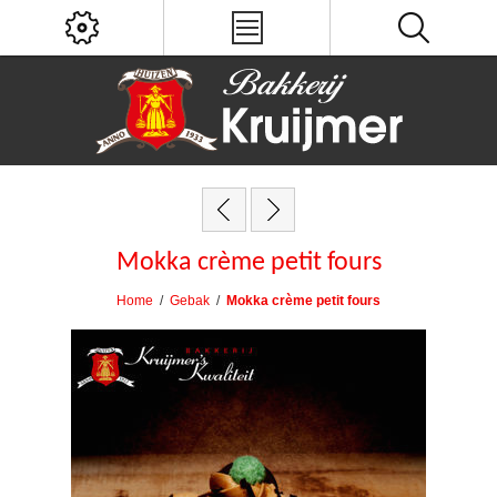
Mokka crème petit fours
Home
/
Gebak
/
Mokka crème petit fours